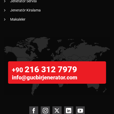
Jeneratör Servisi
Jeneratör Kiralama
Makaleler
216 312 7979
+90
info@gucbirjenerator.com