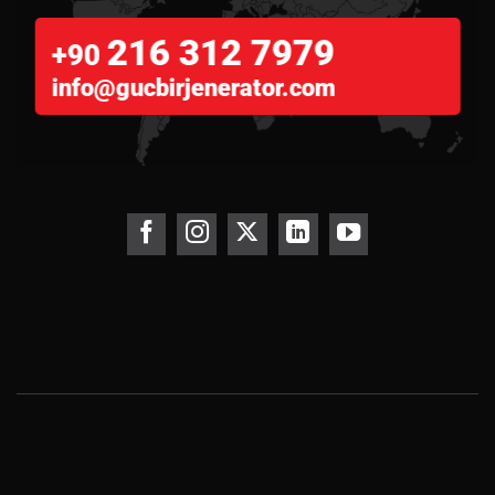
216 312 7979
+90
info@gucbirjenerator.com