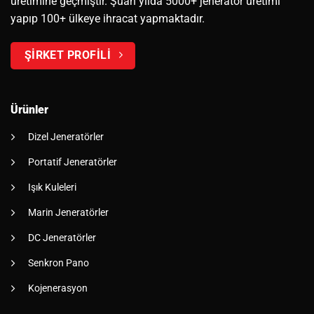
üretimine geçmiştir. Şuan yılda 5000+ jeneratör üretimi
yapıp 100+ ülkeye ihracat yapmaktadır.
ŞİRKET PROFİLİ
Ürünler
Dizel Jeneratörler
Portatif Jeneratörler
Işık Kuleleri
Marin Jeneratörler
DC Jeneratörler
Senkron Pano
Kojenerasyon