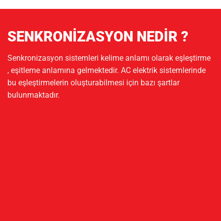
SENKRONİZASYON NEDİR ?
Senkronizasyon sistemleri kelime anlamı olarak eşleştirme
, eşitleme anlamına gelmektedir. AC elektrik sistemlerinde
bu eşleştirmelerin oluşturabilmesi için bazı şartlar
bulunmaktadır.
01.
Eşleştirilecek fazın VOLTAJ RMS değeri
02.
Eşleştirilecek fazın FREKANS değeri
03.
Eşleştirilecek fazların DALGA FORMLARI