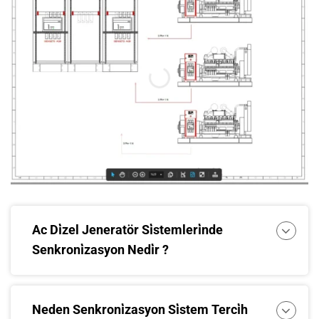
Ac Di̇zel Jeneratör Si̇stemleri̇nde
Senkroni̇zasyon Nedi̇r ?
Neden Senkroni̇zasyon Si̇stem Terci̇h