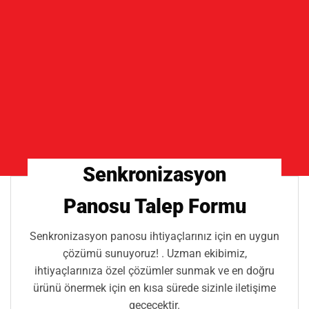
04.
3 fazlı sistemler için Eşleştirilecek fazların
SIRALAMALARI
05.
3 fazlı sistemler için Eşleştirilecek her bir fazın
kendi aralarındaki FAZ AÇISI FARKI
Senkronizasyon
Panosu Talep Formu
Senkronizasyon panosu ihtiyaçlarınız için en uygun
çözümü sunuyoruz! . Uzman ekibimiz,
ihtiyaçlarınıza özel çözümler sunmak ve en doğru
ürünü önermek için en kısa sürede sizinle iletişime
geçecektir.