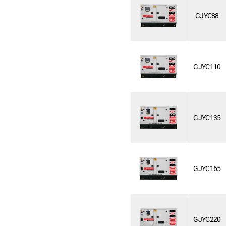
GJYC88
GJYC110
GJYC135
GJYC165
GJYC220