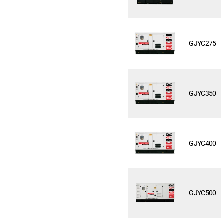
GJYC275
GJYC350
GJYC400
GJYC500