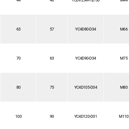
44
40
YCDV254FHZ-50
M44
63
57
YC4D80-D34
M66
70
63
YC4D90-D34
M75
80
75
YC4D105-D34
M80
100
90
YC4D120-D31
M110