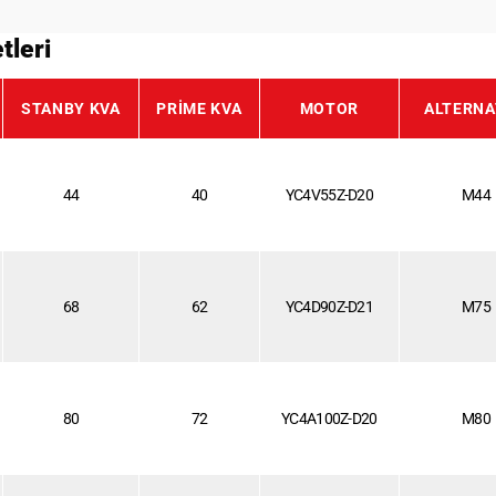
tleri
STANBY KVA
PRIME KVA
MOTOR
ALTERN
44
40
YC4V55Z-D20
M44
68
62
YC4D90Z-D21
M75
80
72
YC4A100Z-D20
M80