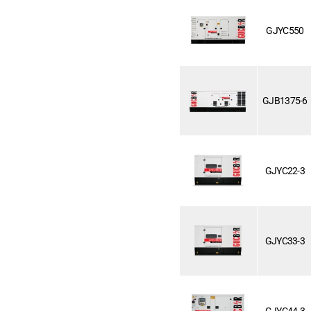
GJYC550
GJB1375-6
GJYC22-3
GJYC33-3