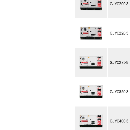
GJYC200-3
GJYC220-3
GJYC275-3
GJYC350-3
GJYC400-3