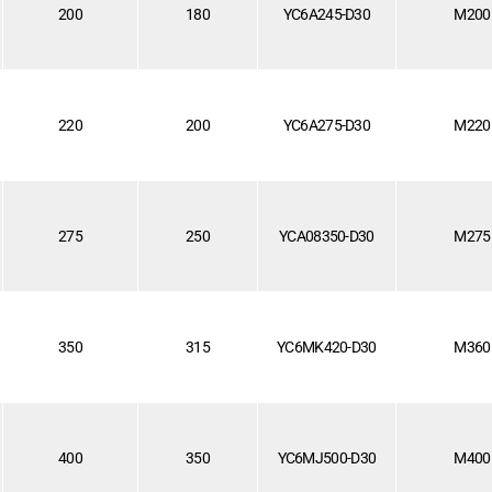
200
180
YC6A245-D30
M200
220
200
YC6A275-D30
M220
275
250
YCA08350-D30
M275
350
315
YC6MK420-D30
M360
400
350
YC6MJ500-D30
M400