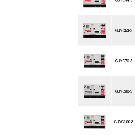
GJYC44-3
GJYC63-3
GJYC70-3
GJYC80-3
GJYC100-3