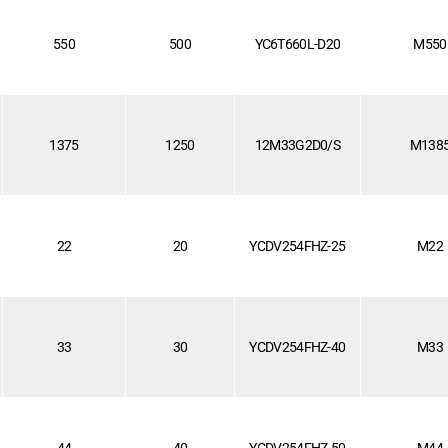
550
500
YC6T660L-D20
M550
1375
1250
12M33G2D0/S
M138
22
20
YCDV254FHZ-25
M22
33
30
YCDV254FHZ-40
M33