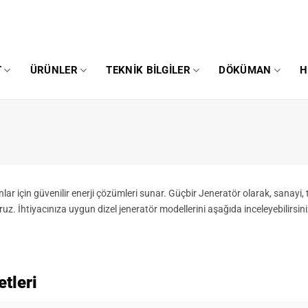
T
ÜRÜNLER
TEKNIK BILGILER
DÖKÜMAN
H
nlar için güvenilir enerji çözümleri sunar. Güçbir Jeneratör olarak, sanayi, ti
ruz. İhtiyacınıza uygun dizel jeneratör modellerini aşağıda inceleyebilirsini
etleri