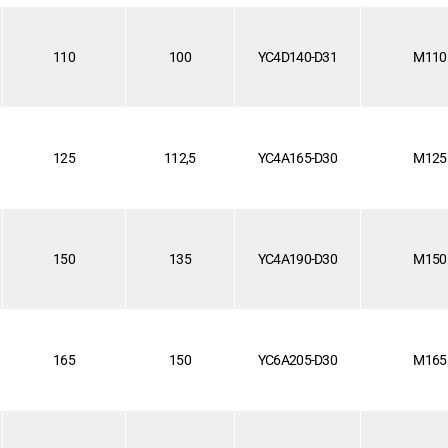
110
100
YC4D140-D31
M110
125
112,5
YC4A165-D30
M125
150
135
YC4A190-D30
M150
165
150
YC6A205-D30
M165