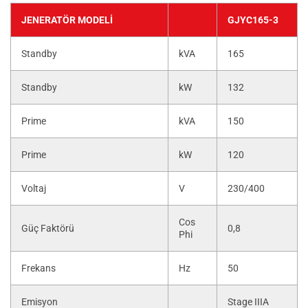
JENERATÖR MODELI
GJYC165-3
Standby
kVA
165
Standby
kW
132
Prime
kVA
150
Prime
kW
120
Voltaj
V
230/400
Cos
Güç Faktörü
0,8
Phi
Frekans
Hz
50
Emisyon
Stage IIIA