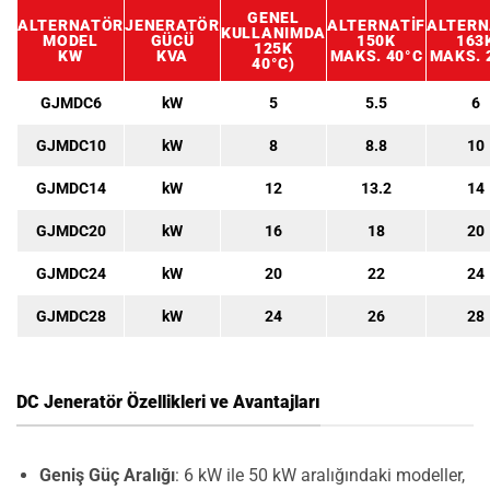
GENEL
ALTERNATÖR
JENERATÖR
ALTERNATIF
ALTERN
KULLANIMDA
MODEL
GÜCÜ
150K
163
125K
KW
KVA
MAKS. 40°C
MAKS. 
40°C)
GJMDC6
kW
5
5.5
6
GJMDC10
kW
8
8.8
10
GJMDC14
kW
12
13.2
14
GJMDC20
kW
16
18
20
GJMDC24
kW
20
22
24
GJMDC28
kW
24
26
28
DC Jeneratör Özellikleri ve Avantajları
Geniş Güç Aralığı
: 6 kW ile 50 kW aralığındaki modeller,