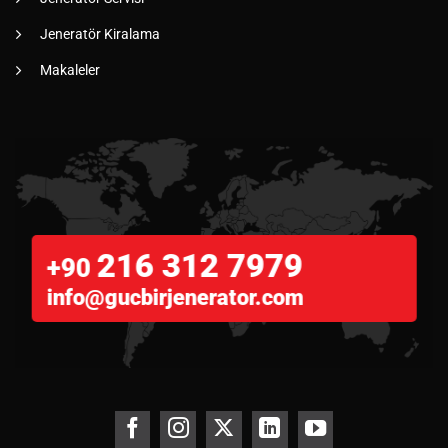
Jeneratör Kiralama
Makaleler
216 312 7979
+90
info@gucbirjenerator.com