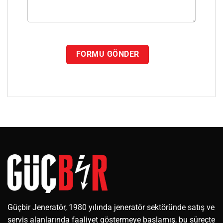
Güçbir Jeneratör, 1980 yılında jeneratör sektöründe satış ve
servis alanlarında faaliyet göstermeye başlamış, bu süreçte