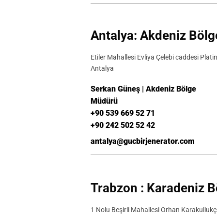
Antalya: Akdeniz Böl
Etiler Mahallesi Evliya Çelebi caddesi Pla
Antalya
Serkan Güneş | Akdeniz Bölge
Müdürü
+90 539 669 52 71
+90 242 502 52 42
antalya@gucbirjenerator.com
Trabzon : Karadeniz 
1 Nolu Beşirli Mahallesi Orhan Karakulluk