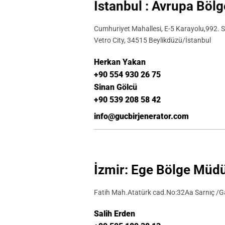
İstanbul : Avrupa Böl
Cumhuriyet Mahallesi, E-5 Karayolu,992. S
Vetro City, 34515 Beylikdüzü/İstanbul
Herkan Yakan
+90 554 930 26 75
Sinan Gölcü
+90 539 208 58 42
info@gucbirjenerator.com
İzmir: Ege Bölge Müd
Fatih Mah.Atatürk cad.No:32Aa Sarnıç /Ga
Salih Erden