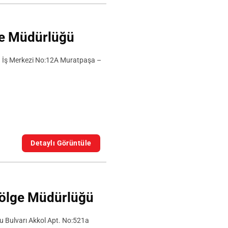
ge Müdürlüğü
tin İş Merkezi No:12A Muratpaşa –
Detaylı Görüntüle
Bölge Müdürlüğü
çu Bulvarı Akkol Apt. No:521a