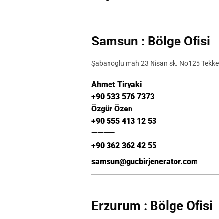
Samsun : Bölge Ofisi
Şabanoglu mah 23 Nisan sk. No125 Tekk
Ahmet Tiryaki
+90 533 576 7373
Özgür Özen
+90 555 413 12 53
————
+90 362 362 42 55
samsun@gucbirjenerator.com
Erzurum : Bölge Ofisi