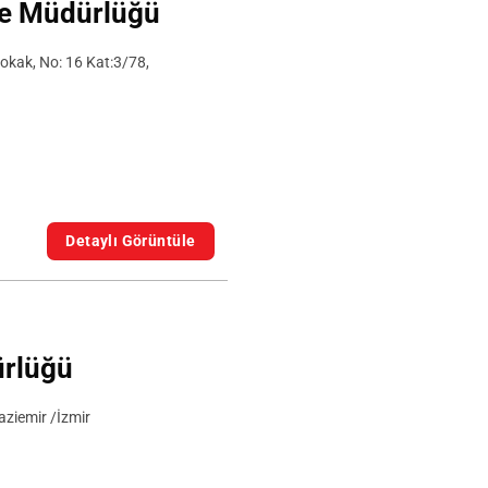
ge Müdürlüğü
okak, No: 16 Kat:3/78,
Detaylı Görüntüle
ürlüğü
ziemir /İzmir