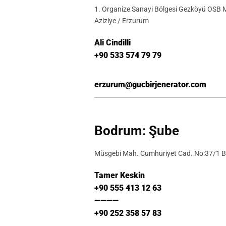
1. Organize Sanayi Bölgesi Gezköyü OSB 
Aziziye / Erzurum
Ali Cindilli
+90 533 574 79 79
erzurum@gucbirjenerator.com
Bodrum: Şube
Müsgebi Mah. Cumhuriyet Cad. No:37/1
Tamer Keskin
+90 555 413 12 63
————
+90 252 358 57 83