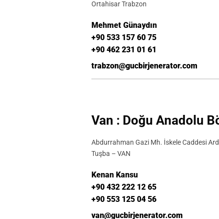
Ortahisar Trabzon
Mehmet Günaydın
+90 533 157 60 75
+90 462 231 01 61
trabzon@gucbirjenerator.com
Van : Doğu Anadolu B
Abdurrahman Gazi Mh. İskele Caddesi Ar
Tuşba – VAN
Kenan Kansu
+90 432 222 12 65
+90 553 125 04 56
van@gucbirjenerator.com