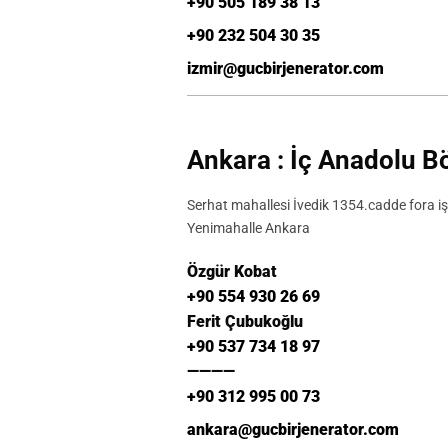
+90 505 189 38 13
+90 232 504 30 35
izmir@gucbirjenerator.com
Ankara : İç Anadolu 
Serhat mahallesi İvedik 1354.cadde fora i
Yenimahalle Ankara
Özgür Kobat
+90 554 930 26 69
Ferit Çubukoğlu
+90 537 734 18 97
————
+90 312 995 00 73
ankara@gucbirjenerator.com