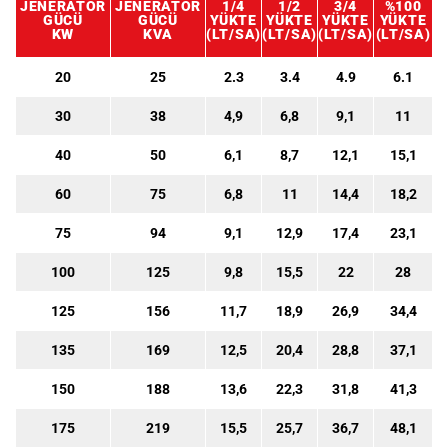
JENERATÖR
JENERATÖR
1/4
1/2
3/4
%100
GÜCÜ
GÜCÜ
YÜKTE
YÜKTE
YÜKTE
YÜKTE
KW
KVA
(LT/SA)
(LT/SA)
(LT/SA)
(LT/SA)
20
25
2.3
3.4
4.9
6.1
30
38
4,9
6,8
9,1
11
40
50
6,1
8,7
12,1
15,1
60
75
6,8
11
14,4
18,2
75
94
9,1
12,9
17,4
23,1
100
125
9,8
15,5
22
28
125
156
11,7
18,9
26,9
34,4
135
169
12,5
20,4
28,8
37,1
150
188
13,6
22,3
31,8
41,3
175
219
15,5
25,7
36,7
48,1