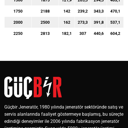
1500
1875
121,9
205,5
294,5
403,1
1750
2188
142
239,2
343,3
470,1
2000
2500
162
273,3
391,8
537,1
2250
2813
182,1
307
440,6
604,2
Güçbir Jeneratör, 1980 yılında jeneratör sektöründe satış ve
servis alanlarında faaliyet göstermeye başlamış, bu süreçte
edindiği deneyimler ile 2006 yılında fabrikasyon jeneratör