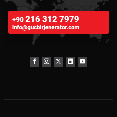
216 312 7979
+90
info@gucbirjenerator.com