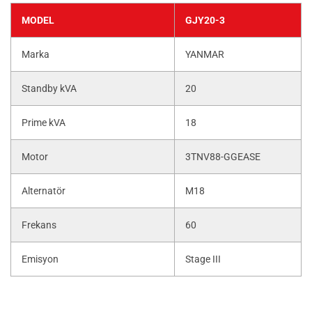
MODEL
GJY20-3
Marka
YANMAR
Standby kVA
20
Prime kVA
18
Motor
3TNV88-GGEASE
Alternatör
M18
Frekans
60
Emisyon
Stage III