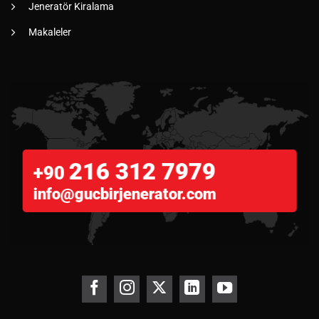
Jeneratör Kiralama
Makaleler
216 312 7979
+90
info@gucbirjenerator.com