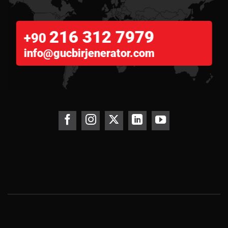
216 312 7979
+90
info@gucbirjenerator.com