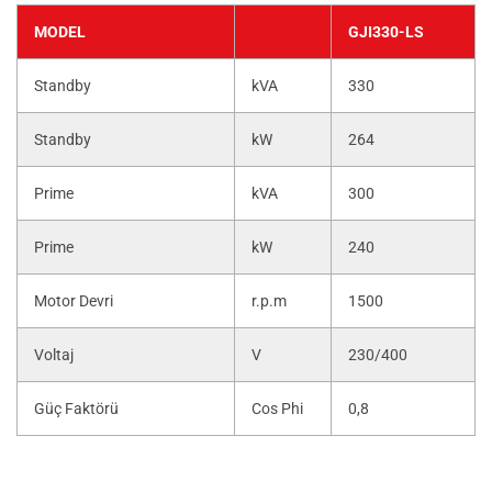
MODEL
GJI330-LS
Standby
kVA
330
Standby
kW
264
Prime
kVA
300
Prime
kW
240
Motor Devri
r.p.m
1500
Voltaj
V
230/400
Güç Faktörü
Cos Phi
0,8