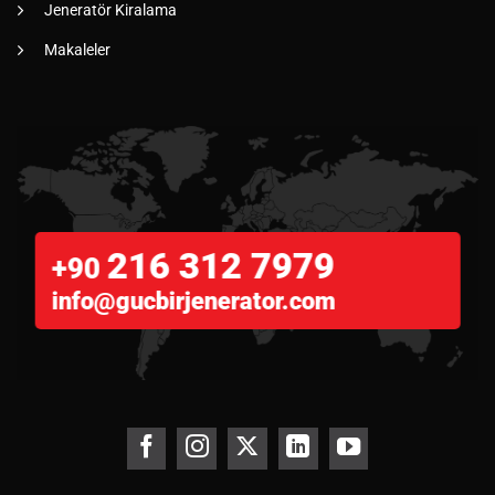
Jeneratör Kiralama
Makaleler
216 312 7979
+90
info@gucbirjenerator.com