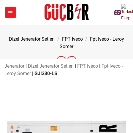
İçeriğe
atla
Dizel Jeneratör Setleri
/
FPT Iveco
/
Fpt Iveco - Leroy
Somer
Jeneratör
|
Dizel Jeneratör Setleri
|
FPT Iveco
|
Fpt Iveco -
Leroy Somer
|
GJI330-LS