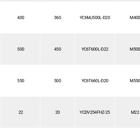
400
360
YC6MJ500L-D20
M40
500
450
YC6T600L-D22
M50
550
500
YC6T660L-D20
M55
22
20
YCDV254FHZ-25
M22