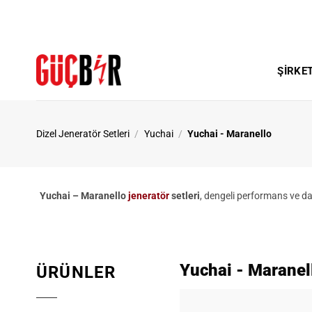
İçeriğe
atla
ŞIRKE
Dizel Jeneratör Setleri
/
Yuchai
/
Yuchai - Maranello
Yuchai – Maranello
jeneratör
setleri
, dengeli performans ve da
Yuchai - Maranel
ÜRÜNLER