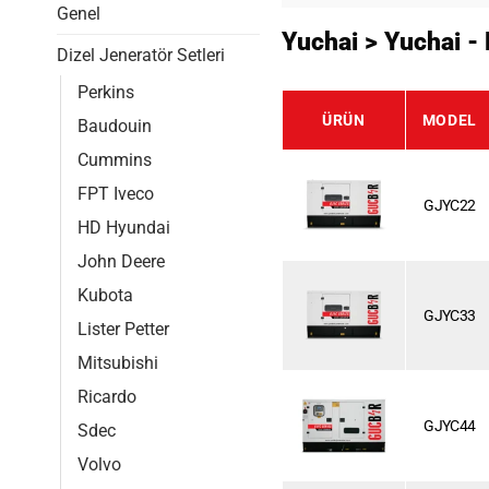
Genel
Yuchai > Yuchai -
Dizel Jeneratör Setleri
Perkins
ÜRÜN
MODEL
Baudouin
Cummins
FPT Iveco
GJYC22
HD Hyundai
John Deere
Kubota
GJYC33
Lister Petter
Mitsubishi
Ricardo
GJYC44
Sdec
Volvo