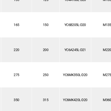
165
150
YC6B205L-D20
M13
220
200
YC6A245L-D21
M22
275
250
YC6MK350L-D20
M27
350
315
YC6MK420L-D20
M36