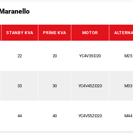
 Maranello
STANBY KVA
PRIME KVA
MOTOR
ALTERN
22
20
YC4V35-D20
M25
33
30
YC4V45Z-D20
M33
44
40
YC4V55Z-D20
M44