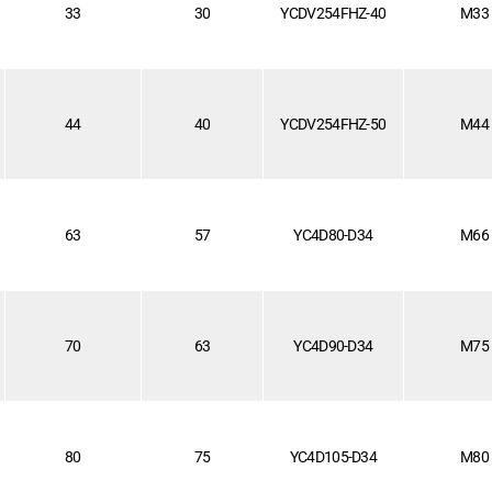
33
30
YCDV254FHZ-40
M33
44
40
YCDV254FHZ-50
M44
63
57
YC4D80-D34
M66
70
63
YC4D90-D34
M75
80
75
YC4D105-D34
M80