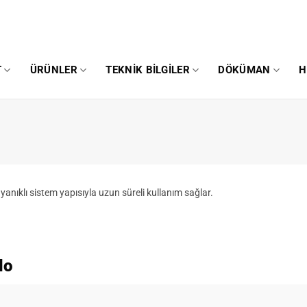
T
ÜRÜNLER
TEKNIK BILGILER
DÖKÜMAN
H
yanıklı sistem yapısıyla uzun süreli kullanım sağlar.
lo