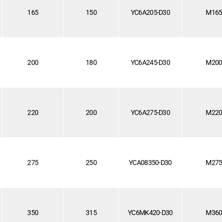
165
150
YC6A205-D30
M16
200
180
YC6A245-D30
M20
220
200
YC6A275-D30
M22
275
250
YCA08350-D30
M27
350
315
YC6MK420-D30
M36