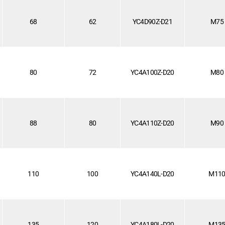
68
62
YC4D90Z-D21
M75
80
72
YC4A100Z-D20
M80
88
80
YC4A110Z-D20
M90
110
100
YC4A140L-D20
M11
135
120
YC4A180L-D20
M13