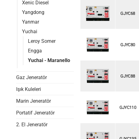
Xenic Diesel
Yangdong
GJYC68
Yanmar
Yuchai
Leroy Somer
GJYC80
Engga
Yuchai - Maranello
GJYC88
Gaz Jeneratör
Işık Kuleleri
Marin Jeneratör
GJYC110
Portatif Jeneratör
2. El Jeneratör
GJYC135