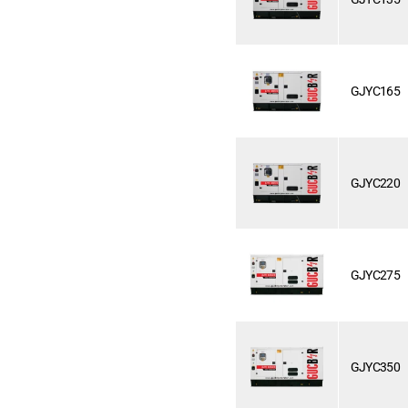
GJYC165
GJYC220
GJYC275
GJYC350