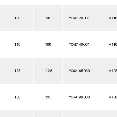
100
90
YC4D120-D31
M11
110
100
YC4D140-D31
M11
125
112,5
YC4A165-D30
M12
150
135
YC4A190-D30
M15