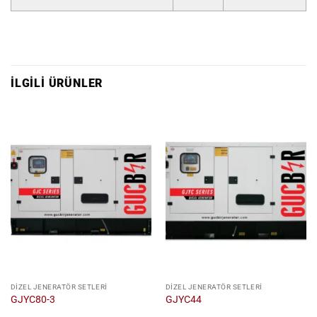
İLGILI ÜRÜNLER
DIZEL JENERATÖR SETLERI
DIZEL JENERATÖR SETLERI
GJYC80-3
GJYC44