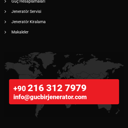
Güç Hesaplamaları
Jeneratör Servisi
Jeneratör Kiralama
Makaleler
216 312 7979
+90
info@gucbirjenerator.com