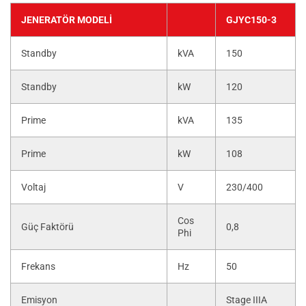
JENERATÖR MODELI
GJYC150-3
Standby
kVA
150
Standby
kW
120
Prime
kVA
135
Prime
kW
108
Voltaj
V
230/400
Cos
Güç Faktörü
0,8
Phi
Frekans
Hz
50
Emisyon
Stage IIIA