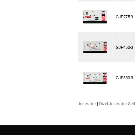
GJP275-3
GJP450-3
GJP550-3
Jeneratör
|
Dizel Jeneratör Setl