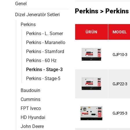
Genel
Perkins > Perkins
Dizel Jeneratör Setleri
Perkins
ÜRÜN
MODEL
Perkins - L. Somer
Perkins - Maranello
Perkins - Stamford
GJP10-3
Perkins - 60 Hz
Perkins - Stage-3
Perkins - Stage-5
GJP22-3
Baudouin
Cummins
FPT Iveco
GJP35-3
HD Hyundai
John Deere