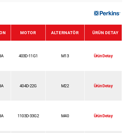
YON
MOTOR
ALTERNATÖR
ÜRÜN DETAY
3A
403D-11G1
M13
Ürün Detay
3A
404D-22G
M22
Ürün Detay
3A
1103D-33G2
M40
Ürün Detay