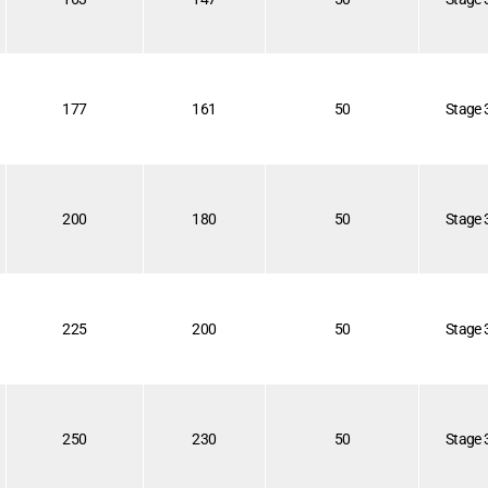
177
161
50
Stage 
200
180
50
Stage 
225
200
50
Stage 
250
230
50
Stage 