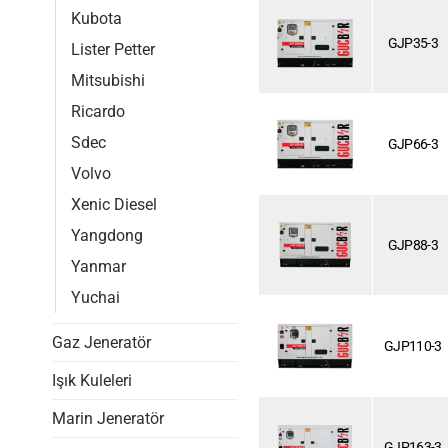
Kubota
GJP35-3
Lister Petter
Mitsubishi
Ricardo
Sdec
GJP66-3
Volvo
Xenic Diesel
Yangdong
GJP88-3
Yanmar
Yuchai
Gaz Jeneratör
GJP110-3
Işık Kuleleri
Marin Jeneratör
GJP163-3