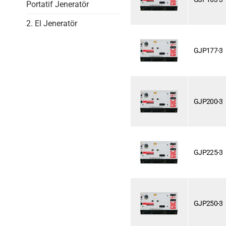
Portatif Jeneratör
2. El Jeneratör
GJP177-3
GJP200-3
GJP225-3
GJP250-3