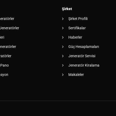
Şirket
neratörler
Şirket Profili
 Jeneratörler
Sertifikalar
eri
Haberler
neratörler
Güç Hesaplamaları
atörler
Jeneratör Servisi
 Pano
Jeneratör Kiralama
asyon
Makaleler