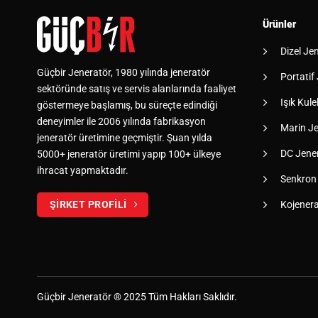
Ürünler
Dizel Je
Güçbir Jeneratör, 1980 yılında jeneratör
Portatif
sektöründe satış ve servis alanlarında faaliyet
Işık Kulel
göstermeye başlamış, bu süreçte edindiği
deneyimler ile 2006 yılında fabrikasyon
Marin Je
jeneratör üretimine geçmiştir. Şuan yılda
DC Jener
5000+ jeneratör üretimi yapıp 100+ ülkeye
ihracat yapmaktadır.
Senkron
Kojener
ŞİRKET PROFİLİ
Güçbir
Jeneratör
® 2025 Tüm Hakları Saklıdır.