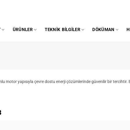
T
ÜRÜNLER
TEKNIK BILGILER
DÖKÜMAN
H
u motor yapısıyla çevre dostu enerji çözümlerinde güvenilir bir tercihtir. 
3