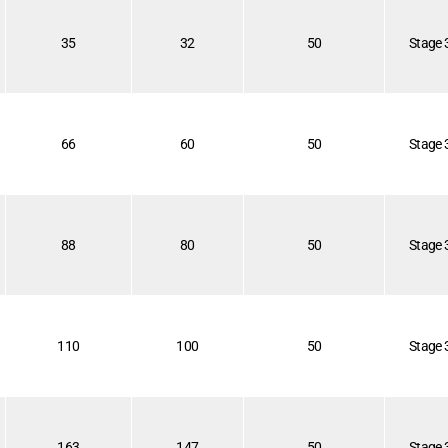
35
32
50
Stage 
66
60
50
Stage 
88
80
50
Stage 
110
100
50
Stage 
163
147
50
Stage 