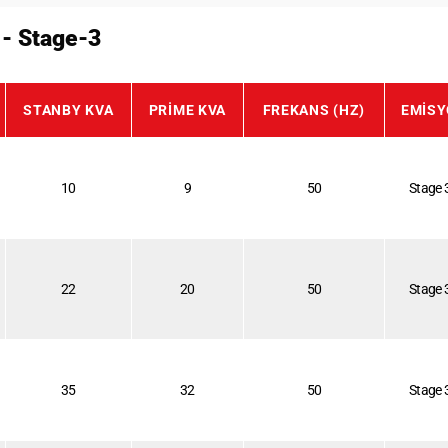
 - Stage-3
STANBY KVA
PRIME KVA
FREKANS (HZ)
EMIS
10
9
50
Stage 
22
20
50
Stage 
35
32
50
Stage 