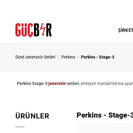
İçeriğe
atla
ŞIRKE
Dizel Jeneratör Setleri
/
Perkins
/
Perkins - Stage-3
Perkins Stage-3
jeneratör
setleri
, emisyon standartlarına uyuml
Perkins - Stage-
ÜRÜNLER