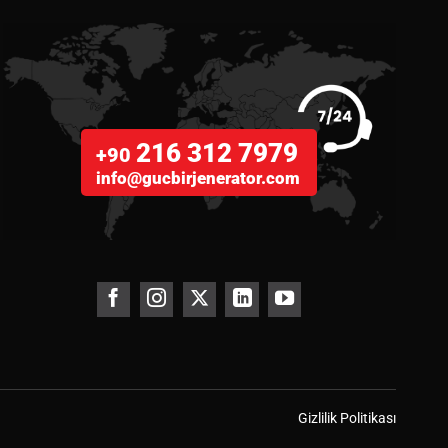
216 312 7979
+90
info@gucbirjenerator.com
Gizlilik Politikası