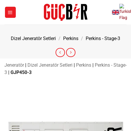
İçeriğe
atla
Dizel Jeneratör Setleri
/
Perkins
/
Perkins - Stage-3
Jeneratör
|
Dizel Jeneratör Setleri
|
Perkins
|
Perkins - Stage-
3
|
GJP450-3