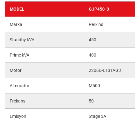
MODEL
GJP450-3
Marka
Perkins
Standby kVA
450
Prime kVA
400
Motor
2206D-E13TAG3
Alternatör
M500
Frekans
50
Emisyon
Stage 3A