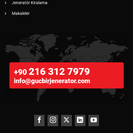
Jeneratör Kiralama
Makaleler
216 312 7979
+90
info@gucbirjenerator.com