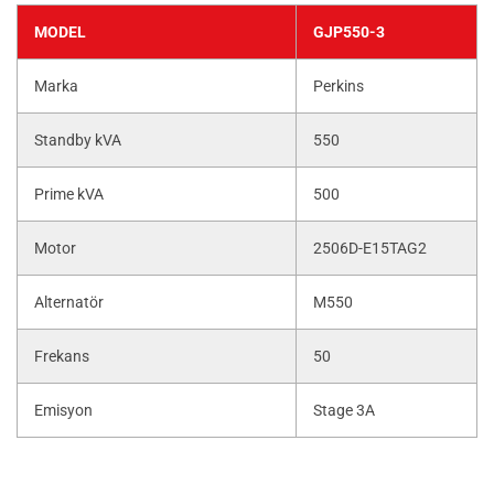
MODEL
GJP550-3
Marka
Perkins
Standby kVA
550
Prime kVA
500
Motor
2506D-E15TAG2
Alternatör
M550
Frekans
50
Emisyon
Stage 3A