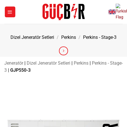
İçeriğe
atla
Dizel Jeneratör Setleri
/
Perkins
/
Perkins - Stage-3
Jeneratör
|
Dizel Jeneratör Setleri
|
Perkins
|
Perkins - Stage-
3
|
GJP550-3