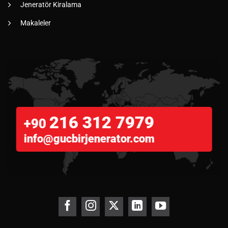
Jeneratör Kiralama
Makaleler
216 312 7979
+90
info@gucbirjenerator.com