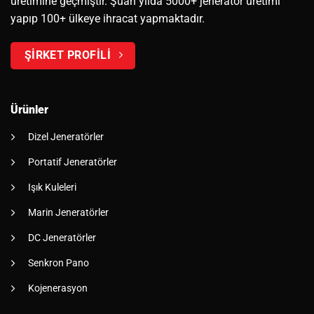
üretimine geçmiştir. Şuan yılda 5000+ jeneratör üretimi
yapıp 100+ ülkeye ihracat yapmaktadır.
ŞİRKET PROFİLİ
Ürünler
Dizel Jeneratörler
Portatif Jeneratörler
Işık Kuleleri
Marin Jeneratörler
DC Jeneratörler
Senkron Pano
Kojenerasyon