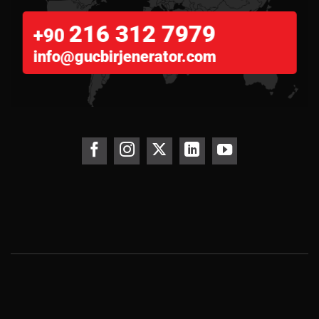
216 312 7979
+90
info@gucbirjenerator.com