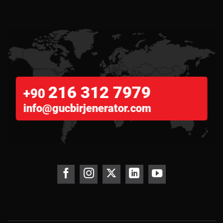
216 312 7979
+90
info@gucbirjenerator.com