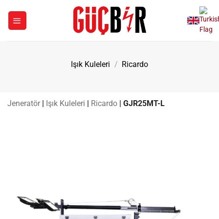
İçeriğe
atla
Işık Kuleleri
/
Ricardo
Jeneratör
|
Işık Kuleleri
|
Ricardo
|
GJR25MT-L