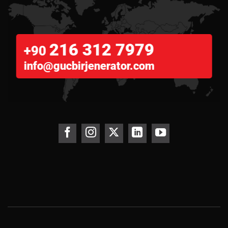
216 312 7979
+90
info@gucbirjenerator.com