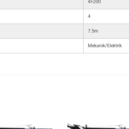
4×200
4
7.5m
Mekanik/Elektrik