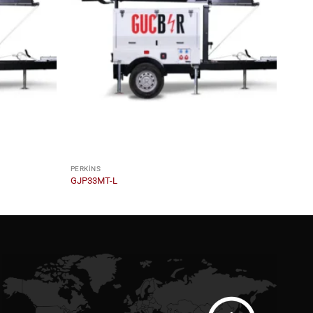
PERKINS
GJP33MT-L