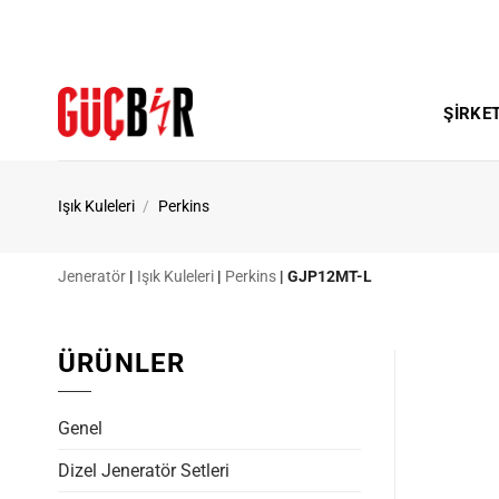
İçeriğe
atla
ŞIRKE
Işık Kuleleri
/
Perkins
Jeneratör
|
Işık Kuleleri
|
Perkins
|
GJP12MT-L
ÜRÜNLER
Genel
Dizel Jeneratör Setleri