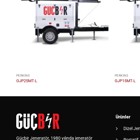
PERKINS
PERKINS
GJP25MT-L
GJP15MT-L
Ürünler
Dizel Je
Güçbir Jeneratör, 1980 yılında jeneratör
Portatif