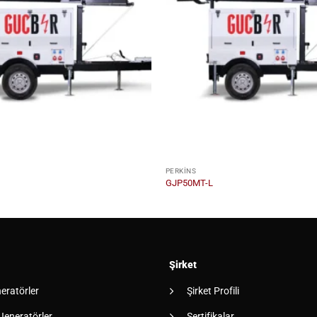
PERKINS
GJP50MT-L
Şirket
neratörler
Şirket Profili
 Jeneratörler
Sertifikalar