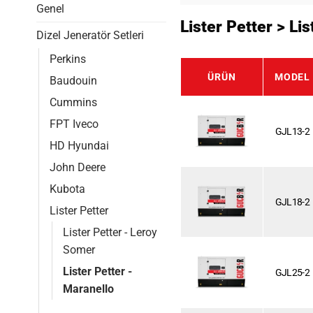
Genel
Lister Petter > Li
Dizel Jeneratör Setleri
Perkins
ÜRÜN
MODEL
Baudouin
Cummins
FPT Iveco
GJL13-2
HD Hyundai
John Deere
Kubota
GJL18-2
Lister Petter
Lister Petter - Leroy
Somer
Lister Petter -
GJL25-2
Maranello