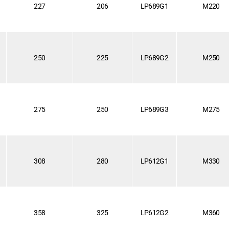
227
206
LP689G1
M220
250
225
LP689G2
M250
275
250
LP689G3
M275
308
280
LP612G1
M330
358
325
LP612G2
M360