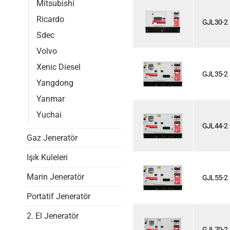
Mitsubishi
Ricardo
GJL30-2
Sdec
Volvo
Xenic Diesel
GJL35-2
Yangdong
Yanmar
Yuchai
GJL44-2
Gaz Jeneratör
Işık Kuleleri
Marin Jeneratör
GJL55-2
Portatif Jeneratör
2. El Jeneratör
GJL70-2