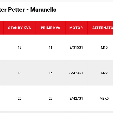
ster Petter - Maranello
STANBY KVA
PRIME KVA
MOTOR
ALTERNAT
13
11
SA315G1
M15
18
16
SA423G1
M22
25
23
SA427G1
M27,5