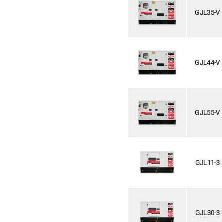
GJL35-V
GJL44-V
GJL55-V
GJL11-3
GJL30-3