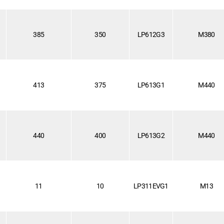
385
350
LP612G3
M380
413
375
LP613G1
M440
440
400
LP613G2
M440
11
10
LP311EVG1
M13