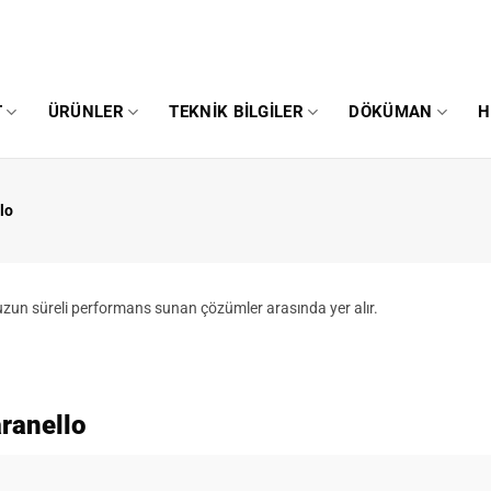
T
ÜRÜNLER
TEKNIK BILGILER
DÖKÜMAN
H
lo
 uzun süreli performans sunan çözümler arasında yer alır.
aranello