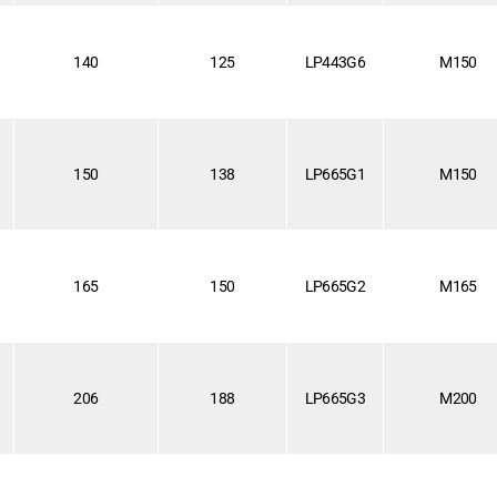
140
125
LP443G6
M150
150
138
LP665G1
M150
165
150
LP665G2
M165
206
188
LP665G3
M200