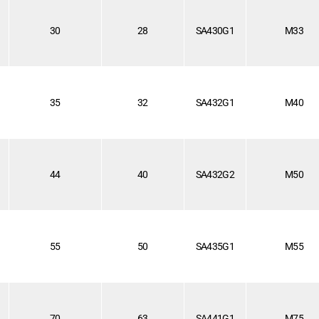
30
28
SA430G1
M33
35
32
SA432G1
M40
44
40
SA432G2
M50
55
50
SA435G1
M55
70
63
SA441G1
M75