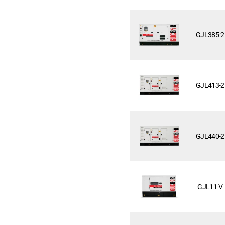
GJL385-2
GJL413-2
GJL440-2
GJL11-V