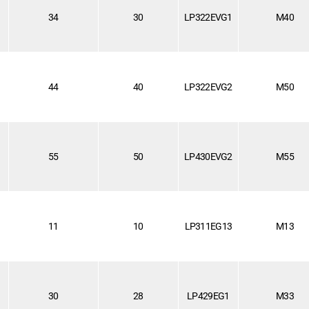
34
30
LP322EVG1
M40
44
40
LP322EVG2
M50
55
50
LP430EVG2
M55
11
10
LP311EG13
M13
30
28
LP429EG1
M33