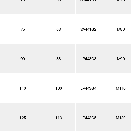
75
68
SA441G2
M80
90
83
LP443G3
M90
110
100
LP443G4
M110
125
113
LP443G5
M130