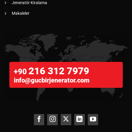
Jeneratör Kiralama
Makaleler
216 312 7979
+90
info@gucbirjenerator.com