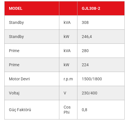
MODEL
GJL308-2
Standby
kVA
308
Standby
kW
246,4
Prime
kVA
280
Prime
kW
224
Motor Devri
r.p.m
1500/1800
Voltaj
V
230/400
Cos
Güç Faktörü
0,8
Phi