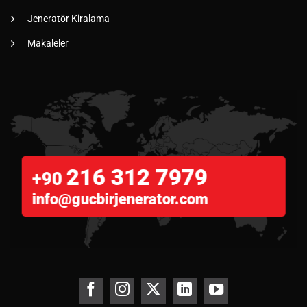
Jeneratör Kiralama
Makaleler
216 312 7979
+90
info@gucbirjenerator.com