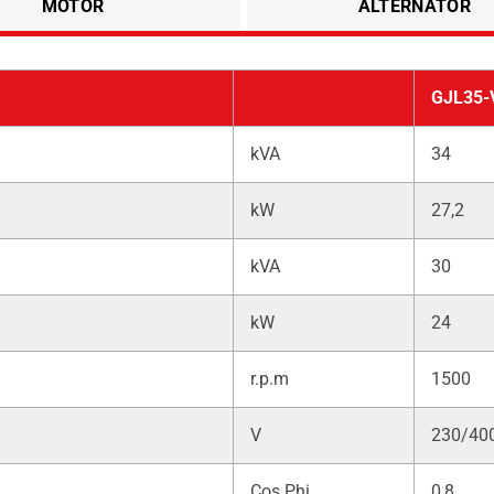
MOTOR
ALTERNATÖR
GJL35-
kVA
34
kW
27,2
kVA
30
kW
24
r.p.m
1500
V
230/40
Cos Phi
0,8