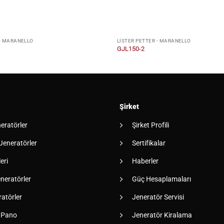
 - MARANELLO
LISTER PETTER - MARANELLO
GJL150-2
Şirket
neratörler
Şirket Profili
 Jeneratörler
Sertifikalar
eri
Haberler
neratörler
Güç Hesaplamaları
atörler
Jeneratör Servisi
 Pano
Jeneratör Kiralama