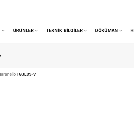
T
ÜRÜNLER
TEKNIK BILGILER
DÖKÜMAN
H
o
Maranello
|
GJL35-V