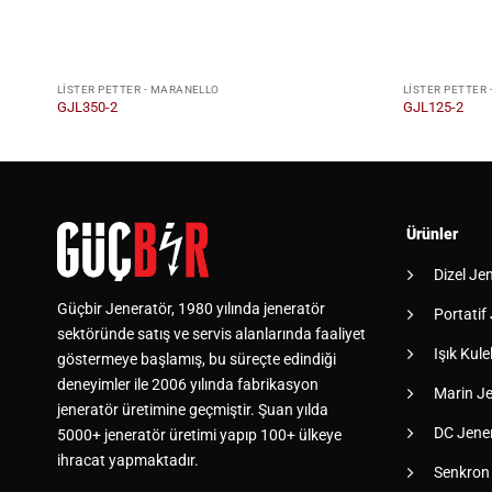
LISTER PETTER - MARANELLO
LISTER PETTER
GJL350-2
GJL125-2
Ürünler
Dizel Je
Güçbir Jeneratör, 1980 yılında jeneratör
Portatif
sektöründe satış ve servis alanlarında faaliyet
Işık Kulel
göstermeye başlamış, bu süreçte edindiği
deneyimler ile 2006 yılında fabrikasyon
Marin Je
jeneratör üretimine geçmiştir. Şuan yılda
DC Jener
5000+ jeneratör üretimi yapıp 100+ ülkeye
ihracat yapmaktadır.
Senkron