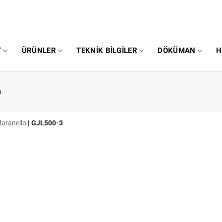
T
ÜRÜNLER
TEKNIK BILGILER
DÖKÜMAN
H
o
Maranello
|
GJL500-3