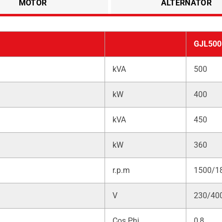
MOTOR
ALTERNATÖR
GJL500
kVA
500
kW
400
kVA
450
kW
360
r.p.m
1500/1
V
230/40
Cos Phi
0,8