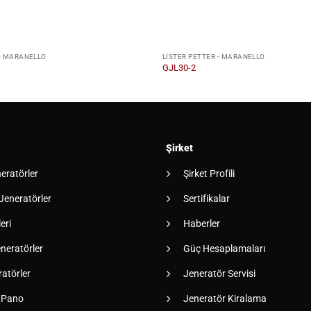
 - MARANELLO
LISTER PETTER - MARANELLO
GJL30-2
Şirket
neratörler
Şirket Profili
 Jeneratörler
Sertifikalar
eri
Haberler
neratörler
Güç Hesaplamaları
atörler
Jeneratör Servisi
 Pano
Jeneratör Kiralama