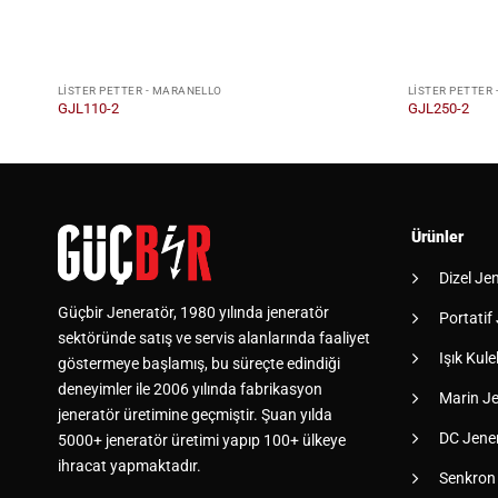
LISTER PETTER - MARANELLO
LISTER PETTER
GJL110-2
GJL250-2
Ürünler
Dizel Je
Güçbir Jeneratör, 1980 yılında jeneratör
Portatif
sektöründe satış ve servis alanlarında faaliyet
Işık Kulel
göstermeye başlamış, bu süreçte edindiği
deneyimler ile 2006 yılında fabrikasyon
Marin Je
jeneratör üretimine geçmiştir. Şuan yılda
DC Jener
5000+ jeneratör üretimi yapıp 100+ ülkeye
ihracat yapmaktadır.
Senkron