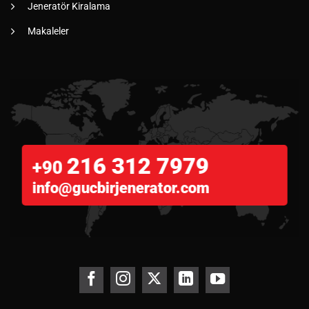
Jeneratör Kiralama
Makaleler
216 312 7979
+90
info@gucbirjenerator.com