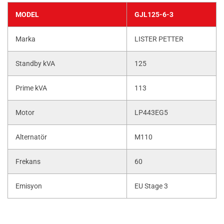
MODEL
GJL125-6-3
Marka
LISTER PETTER
Standby kVA
125
Prime kVA
113
Motor
LP443EG5
Alternatör
M110
Frekans
60
Emisyon
EU Stage 3