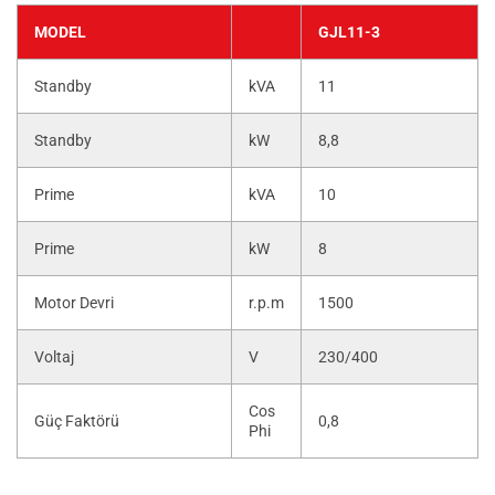
MODEL
GJL11-3
Standby
kVA
11
Standby
kW
8,8
Prime
kVA
10
Prime
kW
8
Motor Devri
r.p.m
1500
Voltaj
V
230/400
Cos
Güç Faktörü
0,8
Phi