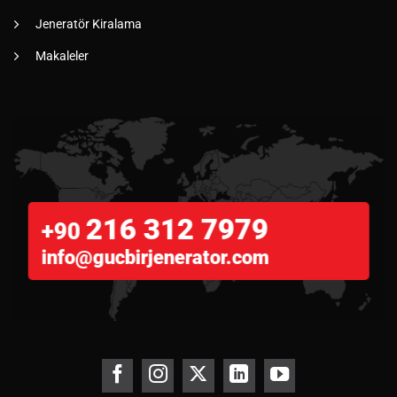
Jeneratör Kiralama
Makaleler
216 312 7979
+90
info@gucbirjenerator.com