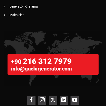
Jeneratör Kiralama
Makaleler
216 312 7979
+90
info@gucbirjenerator.com