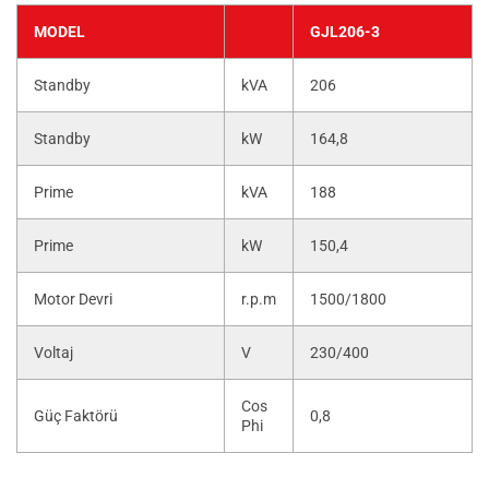
MODEL
GJL206-3
Standby
kVA
206
Standby
kW
164,8
Prime
kVA
188
Prime
kW
150,4
Motor Devri
r.p.m
1500/1800
Voltaj
V
230/400
Cos
Güç Faktörü
0,8
Phi