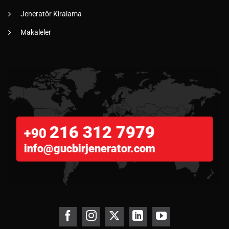
Jeneratör Kiralama
Makaleler
216 312 7979
+90
info@gucbirjenerator.com