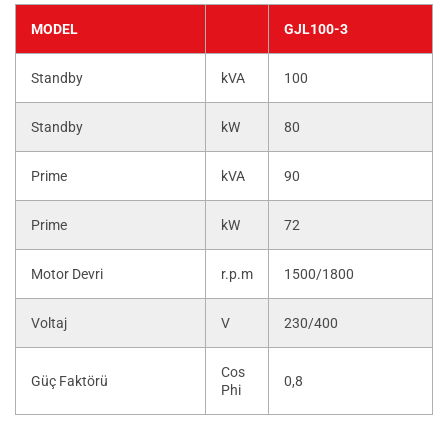
MODEL
GJL100-3
Standby
kVA
100
Standby
kW
80
Prime
kVA
90
Prime
kW
72
Motor Devri
r.p.m
1500/1800
Voltaj
V
230/400
Cos
Güç Faktörü
0,8
Phi