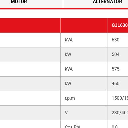
MOTOR
ALTERNATÖR
GJL630
kVA
630
kW
504
kVA
575
kW
460
r.p.m
1500/1
V
230/40
Cos Phi
0,8