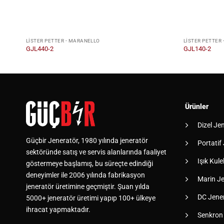
LISTER PETTER - MARANELLO
LISTER PETTER
GJL440-2
GJL140-2
Ürünler
Dizel Je
Güçbir Jeneratör, 1980 yılında jeneratör
Portatif
sektöründe satış ve servis alanlarında faaliyet
Işık Kulel
göstermeye başlamış, bu süreçte edindiği
deneyimler ile 2006 yılında fabrikasyon
Marin Je
jeneratör üretimine geçmiştir. Şuan yılda
DC Jener
5000+ jeneratör üretimi yapıp 100+ ülkeye
ihracat yapmaktadır.
Senkron