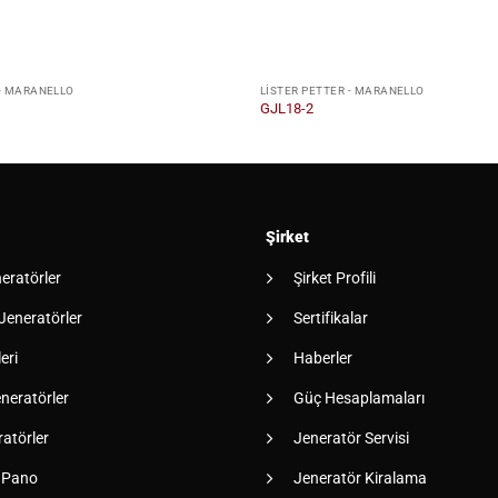
 - MARANELLO
LISTER PETTER - MARANELLO
GJL18-2
Şirket
neratörler
Şirket Profili
 Jeneratörler
Sertifikalar
eri
Haberler
neratörler
Güç Hesaplamaları
atörler
Jeneratör Servisi
 Pano
Jeneratör Kiralama