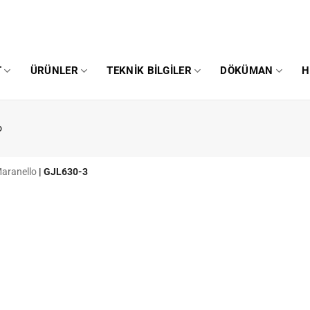
T
ÜRÜNLER
TEKNIK BILGILER
DÖKÜMAN
H
o
Maranello
|
GJL630-3