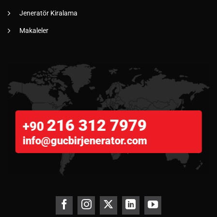
Jeneratör Kiralama
Makaleler
216 312 7979
+90
info@gucbirjenerator.com