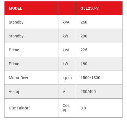
MODEL
GJL250-3
Standby
kVA
250
Standby
kW
200
Prime
kVA
225
Prime
kW
180
Motor Devri
r.p.m
1500/1800
Voltaj
V
230/400
Cos
Güç Faktörü
0,8
Phi