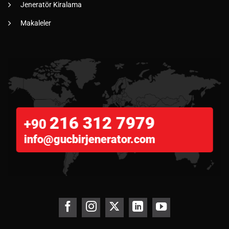
Jeneratör Kiralama
Makaleler
216 312 7979
+90
info@gucbirjenerator.com