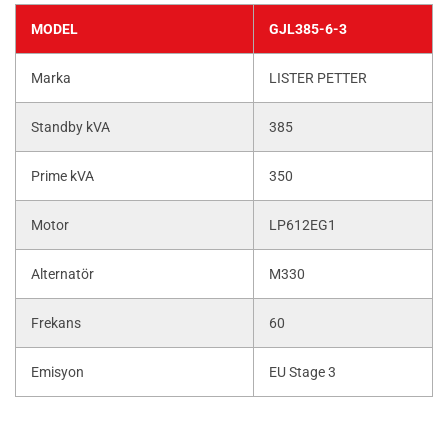
MODEL
GJL385-6-3
Marka
LISTER PETTER
Standby kVA
385
Prime kVA
350
Motor
LP612EG1
Alternatör
M330
Frekans
60
Emisyon
EU Stage 3