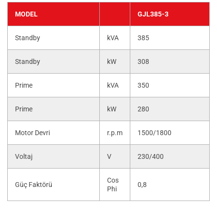
MODEL
GJL385-3
Standby
kVA
385
Standby
kW
308
Prime
kVA
350
Prime
kW
280
Motor Devri
r.p.m
1500/1800
Voltaj
V
230/400
Cos
Güç Faktörü
0,8
Phi