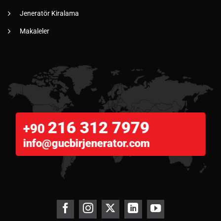
Jeneratör Kiralama
Makaleler
216 312 7979
+90
info@gucbirjenerator.com