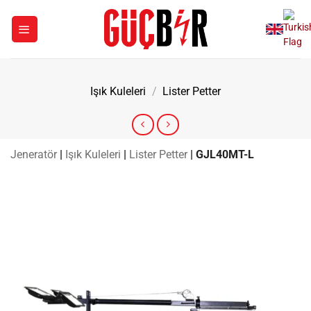
İçeriğe
atla
Işık Kuleleri
/
Lister Petter
Jeneratör
|
Işık Kuleleri
|
Lister Petter
|
GJL40MT-L