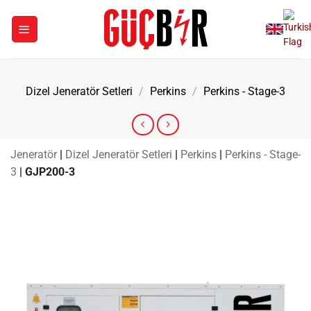
İçeriğe
atla
Dizel Jeneratör Setleri
/
Perkins
/
Perkins - Stage-3
Jeneratör
|
Dizel Jeneratör Setleri
|
Perkins
|
Perkins - Stage-
3
|
GJP200-3