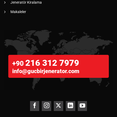
Jeneratör Kiralama
Makaleler
216 312 7979
+90
info@gucbirjenerator.com