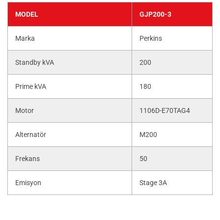
MODEL
GJP200-3
Marka
Perkins
Standby kVA
200
Prime kVA
180
Motor
1106D-E70TAG4
Alternatör
M200
Frekans
50
Emisyon
Stage 3A