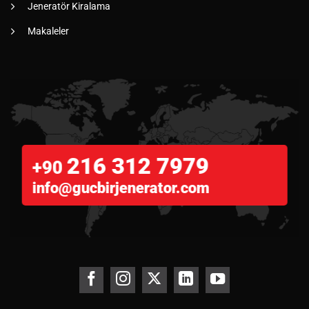
Jeneratör Kiralama
Makaleler
216 312 7979
+90
info@gucbirjenerator.com