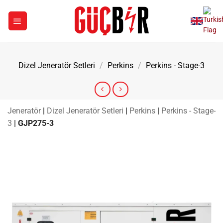
İçeriğe
atla
Dizel Jeneratör Setleri
/
Perkins
/
Perkins - Stage-3
Jeneratör
|
Dizel Jeneratör Setleri
|
Perkins
|
Perkins - Stage-
3
|
GJP275-3