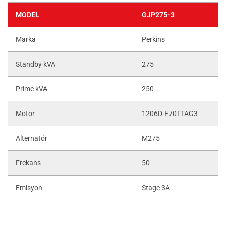
MODEL
GJP275-3
Marka
Perkins
Standby kVA
275
Prime kVA
250
Motor
1206D-E70TTAG3
Alternatör
M275
Frekans
50
Emisyon
Stage 3A