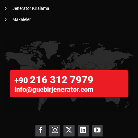
Jeneratör Kiralama
Makaleler
216 312 7979
+90
info@gucbirjenerator.com