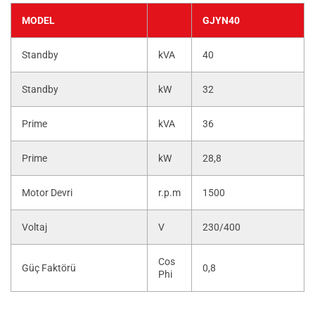
MODEL
GJYN40
Standby
kVA
40
Standby
kW
32
Prime
kVA
36
Prime
kW
28,8
Motor Devri
r.p.m
1500
Voltaj
V
230/400
Cos
Güç Faktörü
0,8
Phi