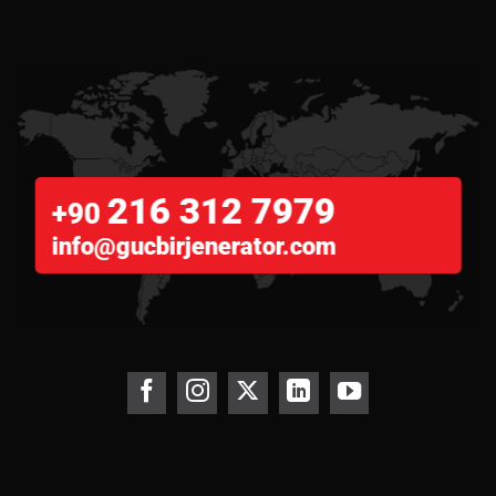
216 312 7979
+90
info@gucbirjenerator.com