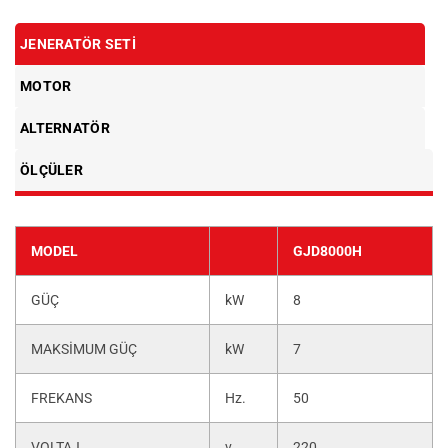
JENERATÖR SETI
MOTOR
ALTERNATÖR
ÖLÇÜLER
MODEL
GJD8000H
GÜÇ
kW
8
MAKSİMUM GÜÇ
kW
7
FREKANS
Hz.
50
VOLTAJ
v
220