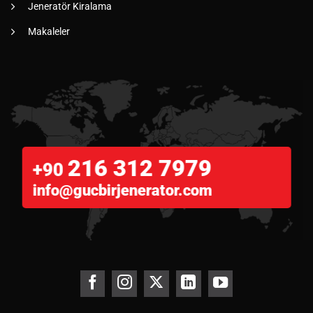
Jeneratör Kiralama
Makaleler
216 312 7979
+90
info@gucbirjenerator.com