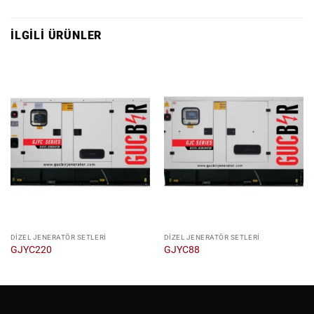
İLGILI ÜRÜNLER
DIZEL JENERATÖR SETLERI
DIZEL JENERATÖR SETLERI
GJYC220
GJYC88