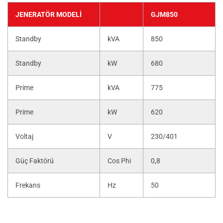
JENERATÖR MODELI
GJM850
Standby
kVA
850
Standby
kW
680
Prime
kVA
775
Prime
kW
620
Voltaj
V
230/401
Güç Faktörü
Cos Phi
0,8
Frekans
Hz
50