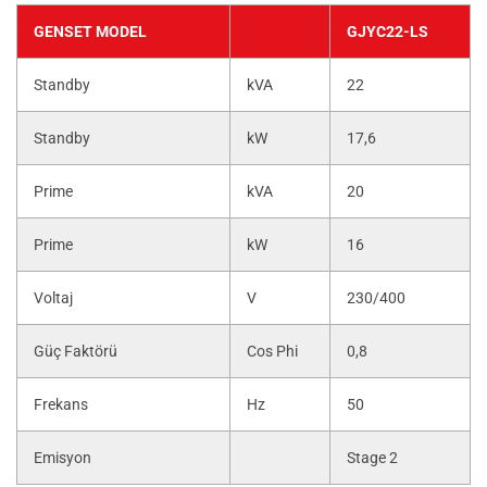
GENSET MODEL
GJYC22-LS
Standby
kVA
22
Standby
kW
17,6
Prime
kVA
20
Prime
kW
16
Voltaj
V
230/400
Güç Faktörü
Cos Phi
0,8
Frekans
Hz
50
Emisyon
Stage 2