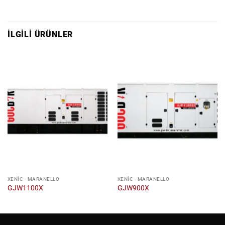
İLGILI ÜRÜNLER
XENIC - MARANELLO
XENIC - MARANELLO
GJW1100X
GJW900X