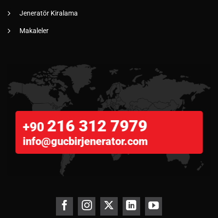
Jeneratör Kiralama
Makaleler
216 312 7979
+90
info@gucbirjenerator.com