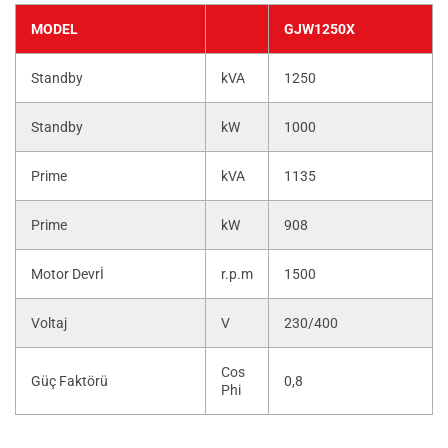
MODEL
GJW1250X
Standby
kVA
1250
Standby
kW
1000
Prime
kVA
1135
Prime
kW
908
Motor Devrİ
r.p.m
1500
Voltaj
V
230/400
Cos
Güç Faktörü
0,8
Phi