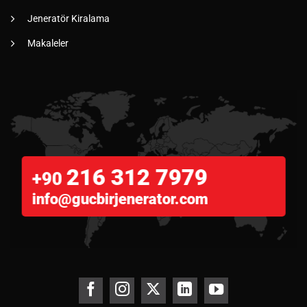
Jeneratör Kiralama
Makaleler
216 312 7979
+90
info@gucbirjenerator.com