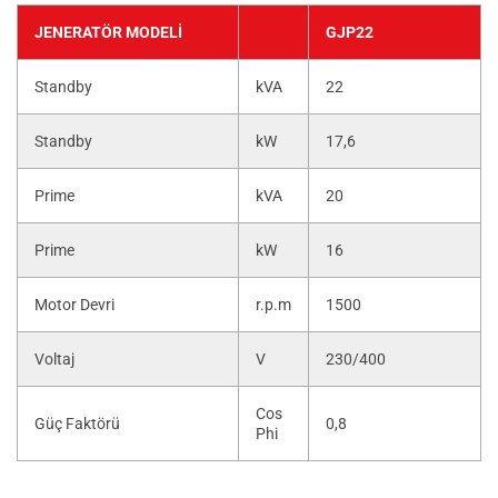
JENERATÖR MODELI
GJP22
Standby
kVA
22
Standby
kW
17,6
Prime
kVA
20
Prime
kW
16
Motor Devri
r.p.m
1500
Voltaj
V
230/400
Cos
Güç Faktörü
0,8
Phi