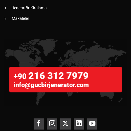
Jeneratör Kiralama
Makaleler
216 312 7979
+90
info@gucbirjenerator.com