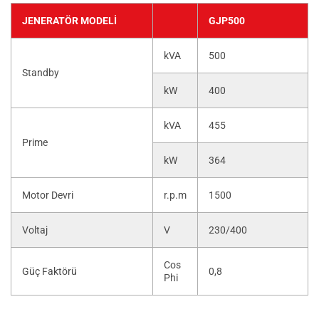
JENERATÖR MODELI
GJP500
kVA
500
Standby
kW
400
kVA
455
Prime
kW
364
Motor Devri
r.p.m
1500
Voltaj
V
230/400
Cos
Güç Faktörü
0,8
Phi