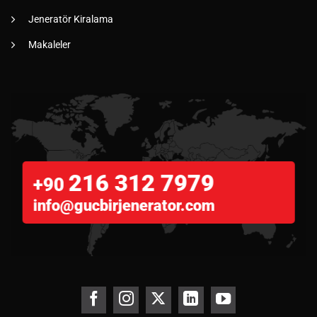
Jeneratör Kiralama
Makaleler
216 312 7979
+90
info@gucbirjenerator.com