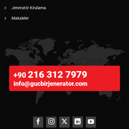
Jeneratör Kiralama
Makaleler
216 312 7979
+90
info@gucbirjenerator.com