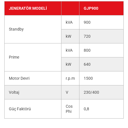
JENERATÖR MODELI
GJP900
kVA
900
Standby
kW
720
kVA
800
Prime
kW
640
Motor Devri
r.p.m
1500
Voltaj
V
230/400
Cos
Güç Faktörü
0,8
Phi