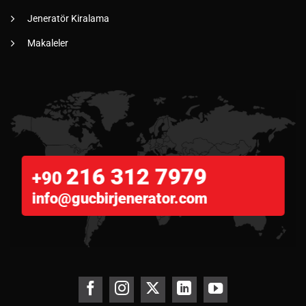
Jeneratör Kiralama
Makaleler
216 312 7979
+90
info@gucbirjenerator.com