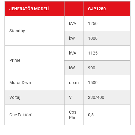
JENERATÖR MODELI
GJP1250
kVA
1250
Standby
kW
1000
kVA
1125
Prime
kW
900
Motor Devri
r.p.m
1500
Voltaj
V
230/400
Cos
Güç Faktörü
0,8
Phi